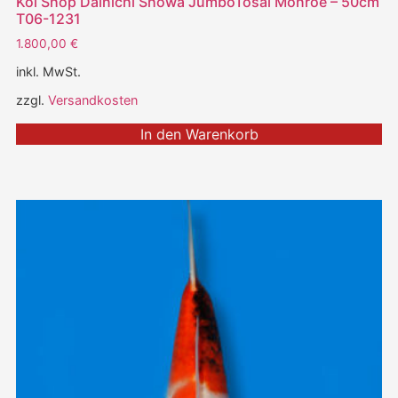
Koi Shop Dainichi Showa JumboTosai Monroe – 50cm
T06-1231
1.800,00
€
inkl. MwSt.
zzgl.
Versandkosten
In den Warenkorb