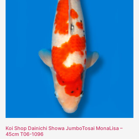
Koi Shop Dainichi Showa JumboTosai MonaLisa –
45cm T06-1096