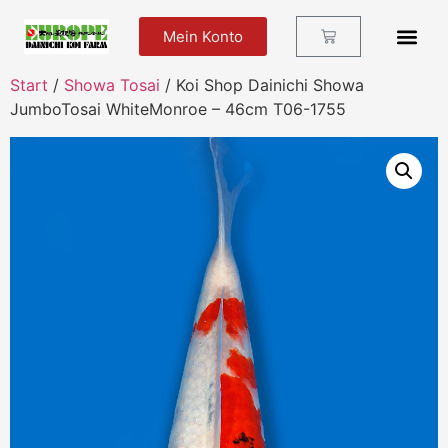
Mein Konto
Futter Und Zu
Start
/
Showa Tosai
/ Koi Shop Dainichi Showa
JumboTosai WhiteMonroe – 46cm T06-1755