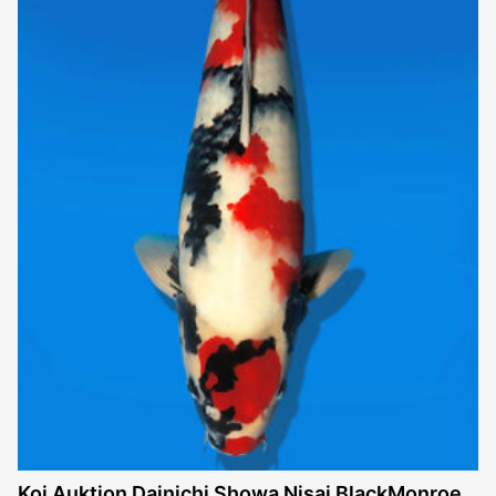
Koi Auktion Dainichi Showa Nisai BlackMonroe