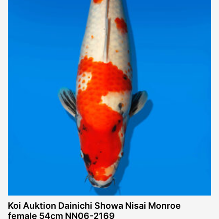
Koi Auktion Dainichi Showa Nisai Monroe
female 54cm NN06-2169