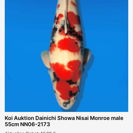
Koi Auktion Dainichi Showa Nisai Monroe male
55cm NN06-2173