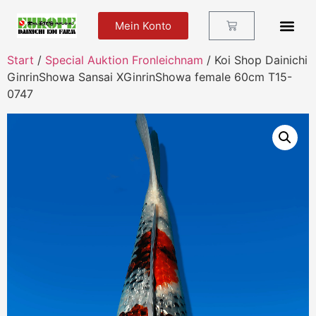
Mein Konto
Futter Und Zu
Start
/
Special Auktion Fronleichnam
/ Koi Shop Dainichi
GinrinShowa Sansai XGinrinShowa female 60cm T15-
0747