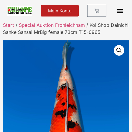
Mein Konto
Futter Und Zu
Start
/
Special Auktion Fronleichnam
/ Koi Shop Dainichi
Sanke Sansai MrBig female 73cm T15-0965